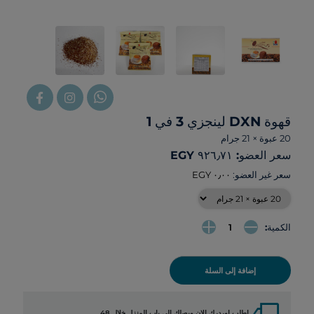
قهوة DXN لينجزي 3 في 1
20 عبوة × 21 جرام
سعر العضو: ‏٩٢٦٫٧١ EGY
سعر غير العضو:
الكمية:
إضافة إلى السلة
local_shipping
اطلب اوردرك الان ويصلك الي باب المنزل خلال 48