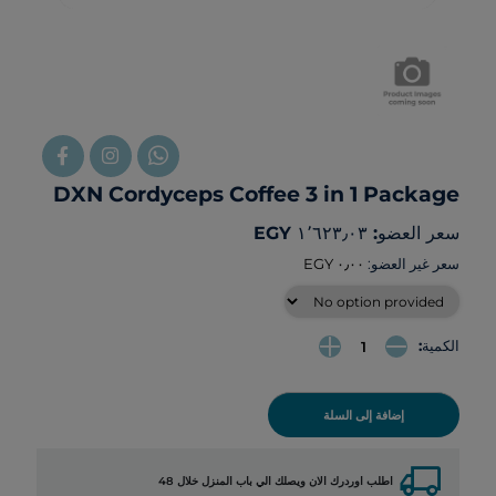
DXN Cordyceps Coffee 3 in 1 Package
سعر العضو: ‏١٬٦٢٣٫٠٣ EGY
سعر غير العضو:
الكمية:
إضافة إلى السلة
local_shipping
اطلب اوردرك الان ويصلك الي باب المنزل خلال 48