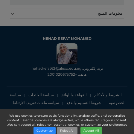
معلومات المنتج
NEHAD REFAT MOHAMED
بريد إلكتروني: nehadrefat62@alexu.edu.eg
هاتف: +2001020675752
الشروط والأحكام
القواعد واللوائح
سياسة العائدات
سياسة
|
|
|
الخصوصية
شروط التسليم والدفع
سياسة ملفات تعريف الارتباط
|
|
|
إشعار الخصوصية
We use cookies to ensure basic functionality, analyze traffic, and personalize
content. Essential cookies are always active, while others require your consent.
Copyright 2025, DXN Holdings Bhd. 199501033918 (363120-V)
You can accept all, reject non-essential cookies, or customize your preferences.
Customize
Reject All
Accept All