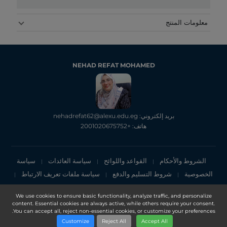
معلومات المنتج
NEHAD REFAT MOHAMED
بريد إلكتروني: nehadrefat62@alexu.edu.eg
هاتف: +2001020675752
الشروط والأحكام
القواعد واللوائح
سياسة العائدات
سياسة
|
|
|
الخصوصية
شروط التسليم والدفع
سياسة ملفات تعريف الارتباط
|
|
|
إشعار الخصوصية
We use cookies to ensure basic functionality, analyze traffic, and personalize
content. Essential cookies are always active, while others require your consent.
Copyright 2025, DXN Holdings Bhd. 199501033918 (363120-V)
You can accept all, reject non-essential cookies, or customize your preferences.
Customize
Reject All
Accept All