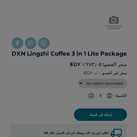
DXN Lingzhi Coffee 3 in 1 Lite Package
سعر العضو: ‏١٬٢٨٣٫٠٥ EGY
سعر غير العضو:
الكمية:
إضافة إلى السلة
local_shipping
اطلب اوردرك الان ويصلك الي باب المنزل خلال 48