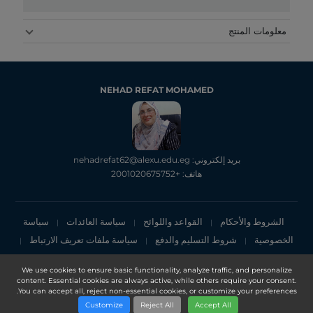
معلومات المنتج
NEHAD REFAT MOHAMED
بريد إلكتروني: nehadrefat62@alexu.edu.eg
هاتف: +2001020675752
الشروط والأحكام
القواعد واللوائح
سياسة العائدات
سياسة
|
|
|
الخصوصية
شروط التسليم والدفع
سياسة ملفات تعريف الارتباط
|
|
|
إشعار الخصوصية
We use cookies to ensure basic functionality, analyze traffic, and personalize
content. Essential cookies are always active, while others require your consent.
Copyright 2025, DXN Holdings Bhd. 199501033918 (363120-V)
You can accept all, reject non-essential cookies, or customize your preferences.
Customize
Reject All
Accept All