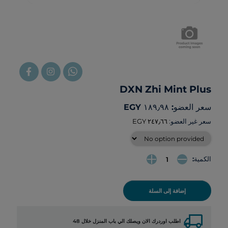
DXN Zhi Mint Plus
سعر العضو: ‏١٨٩٫٩٨ EGY
سعر غير العضو:
الكمية:
إضافة إلى السلة
local_shipping
اطلب اوردرك الان ويصلك الي باب المنزل خلال 48