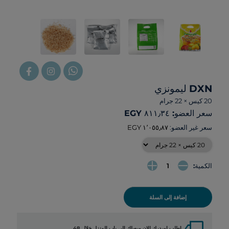
DXN ليمونزي
20 كيس × 22 جرام
سعر العضو: ‏٨١١٫٣٤ EGY
سعر غير العضو:
الكمية:
إضافة إلى السلة
local_shipping
اطلب اوردرك الان ويصلك الي باب المنزل خلال 48