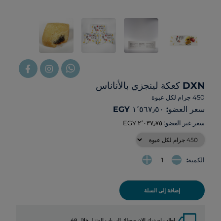
DXN كعكة لينجزي بالأناناس
450 جرام لكل عبوة
سعر العضو: ‏١٬٥٦٧٫٥٠ EGY
سعر غير العضو:
الكمية:
إضافة إلى السلة
local_shipping
اطلب اوردرك الان ويصلك الي باب المنزل خلال 48