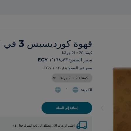
قهوة كورديسبس 3 في 1
كيسًا 20 × 21 جرامًا
سعر العضو: ‏١٬١٦٨٫٧٣ EGY
سعر غير العضو:
الكمية:
arrow_back_ios
إضافة إلى السلة
local_shipping
اطلب اوردرك الان ويصلك الي باب المنزل خلال 48