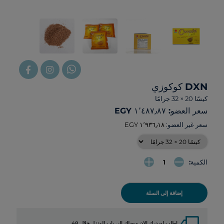
DXN كوكوزي
كيسًا 20 × 32 جرامًا
سعر العضو: ‏١٬٤٨٧٫٨٧ EGY
سعر غير العضو:
الكمية:
إضافة إلى السلة
local_shipping
اطلب اوردرك الان ويصلك الي باب المنزل خلال 48