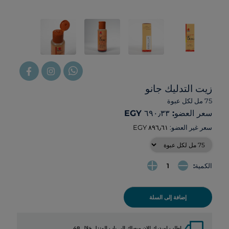
زيت التدليك جانو
75 مل لكل عبوة
سعر العضو: ‏٦٩٠٫٣٣ EGY
سعر غير العضو:
الكمية:
إضافة إلى السلة
local_shipping
اطلب اوردرك الان ويصلك الي باب المنزل خلال 48