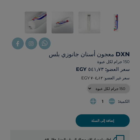
DXN معجون أسنان جانوزي بلس
150 جرام لكل عبوة
سعر العضو: ‏٥٤١٫٧٣ EGY
سعر غير العضو:
الكمية:
إضافة إلى السلة
local_shipping
اطلب اوردرك الان ويصلك الي باب المنزل خلال 48