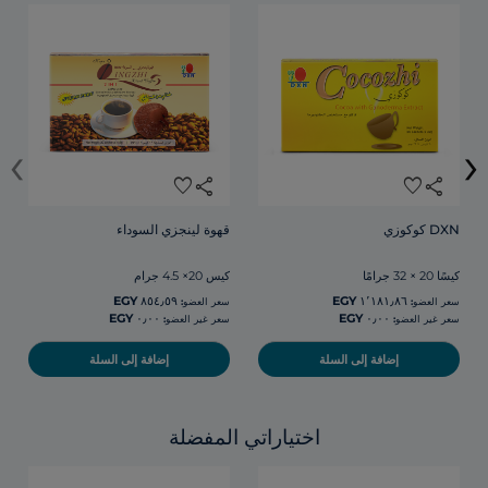
‹
›
favorite
share
favorite
share
DXN كوكوزي
قهوة لينجزي السوداء
كيسًا 20 × 32 جرامًا
كيس 20× 4.5 جرام
سعر العضو:
سعر العضو:
سعر غير العضو:
سعر غير العضو:
إضافة إلى السلة
إضافة إلى السلة
اختياراتي المفضلة