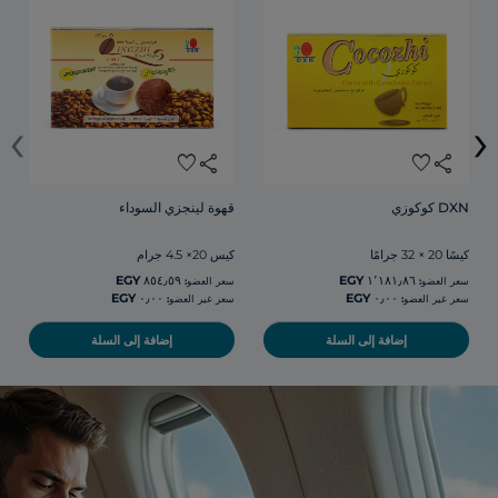
‹
›
favorite
share
favorite
share
DXN كوكوزي
قهوة لينجزي السوداء
كيسًا 20 × 32 جرامًا
كيس 20× 4.5 جرام
سعر العضو:
سعر العضو:
سعر غير العضو:
سعر غير العضو:
إضافة إلى السلة
إضافة إلى السلة